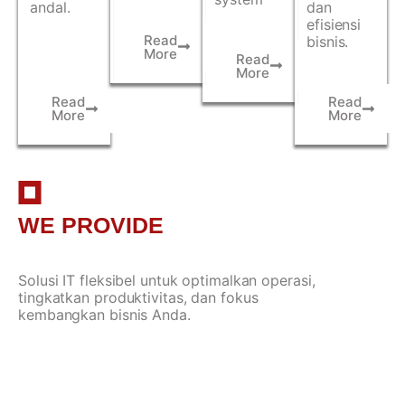
andal.
dan
efisiensi
Read
bisnis.
More
Read
More
Read
Read
More
More
WE PROVIDE
SOLUTION
Solusi IT fleksibel untuk optimalkan operasi,
tingkatkan produktivitas, dan fokus
kembangkan bisnis Anda.