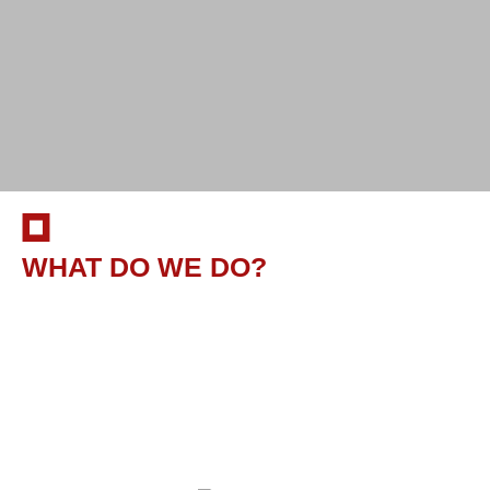
WHAT DO WE DO?
Delivering Top-Tier IT
Solutions
Dengan pengalaman di industri teknologi
informasi,
PT. Lintas Satu Visi memiliki keahlian untuk
memberikan solusi IT yang inovatif, efektif dan
efisien sesuai dengan tujuan bisnis Anda.