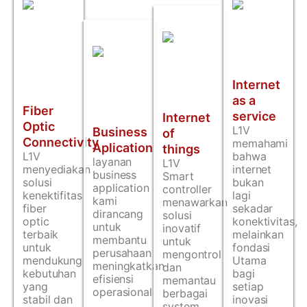
Internet
as a
Fiber
service
Internet
Optic
L1V
Business
of
Connectivity
memahami
Aplication
things
L1V
bahwa
layanan
L1V
menyediakan
internet
business
Smart
solusi
bukan
application
controller
kenektifitas
lagi
kami
menawarkan
fiber
sekadar
dirancang
solusi
optic
konektivitas,
untuk
inovatif
terbaik
melainkan
membantu
untuk
untuk
fondasi
perusahaan
mengontrol
mendukung
Utama
meningkatkan
dan
kebutuhan
bagi
efisiensi
memantau
yang
setiap
operasional
berbagai
stabil dan
inovasi
system