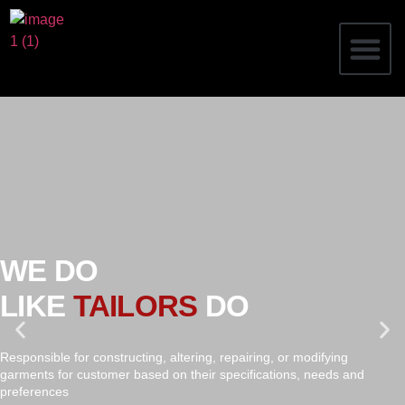
WE DO
LIKE
TAILORS
DO
Responsible for constructing, altering, repairing, or modifying
garments for customer based on their specifications, needs and
preferences